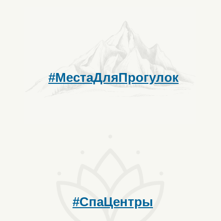
#МестаДляПрогулок
#СпаЦентры