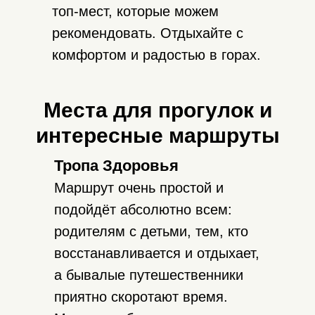
топ-мест, которые можем
рекомендовать. Отдыхайте с
комфортом и радостью в горах.
Всё нужное снаряжение от
Места для прогулок и
рюкзака до сноуборда или
интересные маршруты
велосипеда, а также одежду
для активного отдыха вы
Тропа Здоровья
можете купить в магазине Кант:
Маршрут очень простой и
kant.ru
подойдёт абсолютно всем:
Промокод: alexgirnik
родителям с детьми, тем, кто
восстанавливается и отдыхает,
а бывалые путешественники
приятно скоротают время.