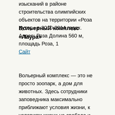
изысканий в районе
строительства олимпийских
объектов на территории «Роза
Хутор» в 2010-2014 годах.
Вольерный комплекс
Адрес: Роза Долина 560 м,
«Лаура»
площадь Роза, 1
Сайт
Вольерный комплекс — это не
просто зоопарк, а дом для
животных. Здесь сотрудники
заповедника максимально
приближают условия жизни, к