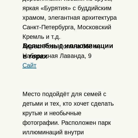
яркая «Бурятия» с буддийским
храмом, элегантная архитектура
Санкт-Петербурга, Московский
Кремль и т.д.
Волшебные иллюминации
Адрес: Роза Долина 560 м,
Набережная Лаванда, 9
в горах
Сайт
Место подойдёт для семей с
детьми и тех, кто хочет сделать
крутые и необычные
фотографии. Расположен парк
иллюминаций внутри