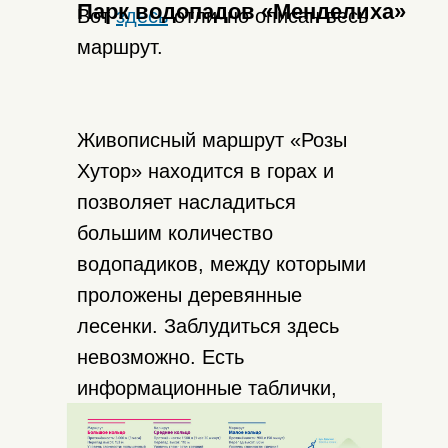
Парк водопадов «Менделиха»
Вот
здесь
отлично описан весь
маршрут.
Живописный маршрут «Розы
Хутор» находится в горах и
позволяет насладиться
большим количество
водопадиков, между которыми
проложены деревянные
лесенки. Заблудиться здесь
невозможно. Есть
информационные таблички,
лавочки, панорамные террасы,