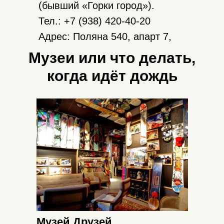
(бывший «Горки город»).
Тел.: +7 (938) 420-40-20
Адрес: Поляна 540, апарт 7,
вход напротив Bonus Slots
Музеи или что делать,
Сайт
когда идёт дождь
Музей Друзей