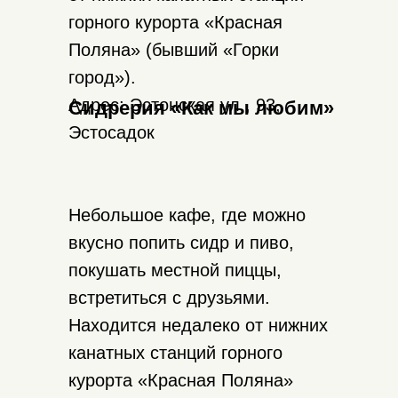
горного курорта «Красная
Поляна» (бывший «Горки
город»).
Адрес: Эстонская ул., 93,
Сидрерия «Как мы любим»
Эстосадок
Небольшое кафе, где можно
вкусно попить сидр и пиво,
покушать местной пиццы,
встретиться с друзьями.
Находится недалеко от нижних
канатных станций горного
курорта «Красная Поляна»