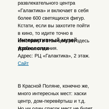
развлекательного центра
«Галактика» и включает в себя
более 600 светящихся фигур.
Кстати, если вы захотите пойти
в кино, то идите точно в
Интерактивный музей
кинотеатр в этом центре, здесь
Археологии
удобнее сидения.
Адрес: РЦ «Галактика», 2 этаж.
Сайт
В Красной Поляне, конечно же,
много интересных мест: хаски
центр, дом-перевёртыш и т.д.
Но ни один список мест не будет