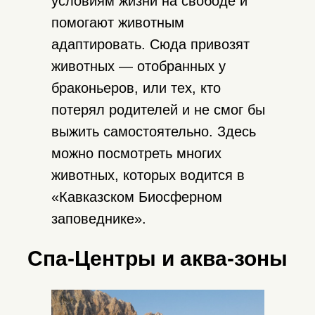
условиям жизни на свободе и
помогают животным
адаптировать. Сюда привозят
животных — отобранных у
браконьеров, или тех, кто
потерял родителей и не смог бы
выжить самостоятельно. Здесь
можно посмотреть многих
животных, которых водится в
«Кавказском Биосферном
заповеднике».
Спа-Центры и аква-зоны
43.697205,40.268211
Найти можно в поисковике по
названию, или вставить