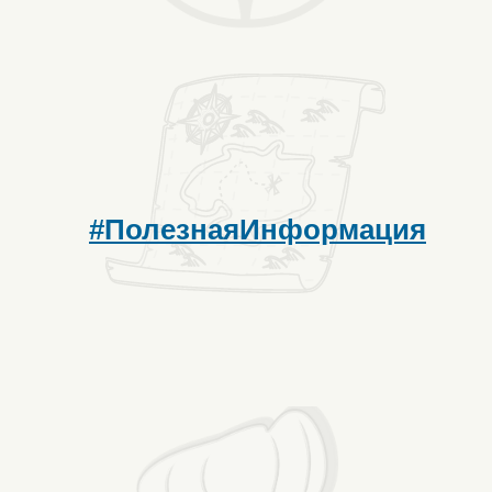
#ПолезнаяИнформация